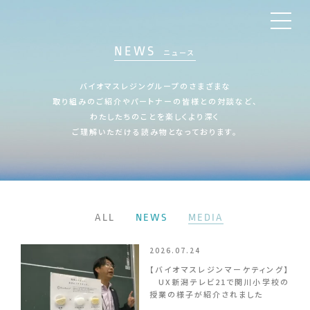
NEWS
ニュース
バイオマスレジングループのさまざまな
取り組みのご紹介や
パートナーの皆様との対談など、
わたしたちのことを
楽しくより深く
ご理解いただける読み物となっております。
ALL
NEWS
MEDIA
2026.07.24
【バイオマスレジンマーケティング】
UX新潟テレビ21で関川小学校の
授業の様子が紹介されました