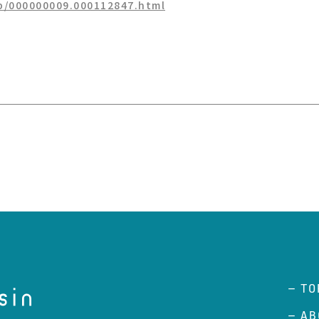
/p/000000009.000112847.html
– TO
– AB