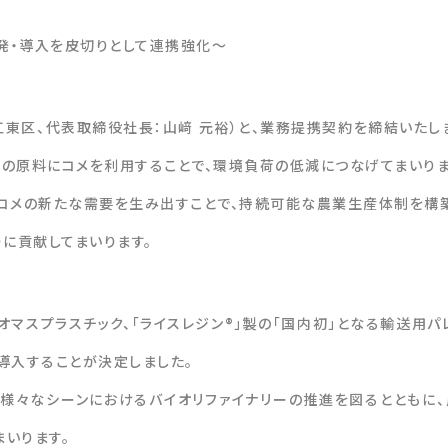
開発・導入を皮切りとして連携強化～
江東区、代表取締役社長：山﨑 元裕）と、業務提携契約を締結いたし
の原料にコメを利用することで、環境負荷の低減につなげてまいりま
てコメの新たな需要を生み出すことで、持続可能な農業生産体制を構
りに貢献してまいります。
マスプラスチック、「ライスレジン®」製の「国内初」となる輸送用パ
導入することが決定しました。
、様々なシーンにおけるバイオリファイナリーの推進を図るとともに
いります。