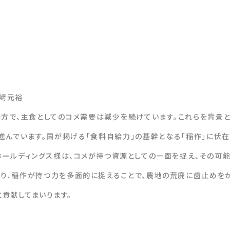
﨑元裕
一方で、主食としてのコメ需要は減少を続けています。これらを背景
進んでいます。国が掲げる「食料自給力」の基幹となる「稲作」に伏
ホールディングス様は、コメが持つ資源としての一面を捉え、その可
より、稲作が持つ力を多面的に捉えることで、農地の荒廃に歯止めを
貢献してまいります。