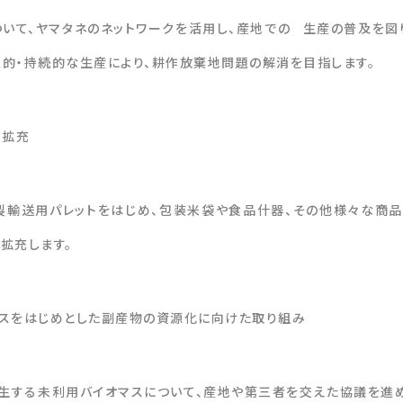
ついて、ヤマタネのネットワークを活用し、産地での 生産の普及を図
的・持続的な生産により、耕作放棄地問題の解消を目指します。
用拡充
®製輸送用パレットをはじめ、包装米袋や食品什器、その他様々な商
拡充します。
マスをはじめとした副産物の資源化に向けた取り組み
発生する未利用バイオマスについて、産地や第三者を交えた協議を進