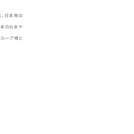
え、日本発の
日本のお米や
グループ様と