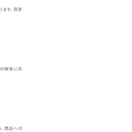
ります。資源
品の開発に共
め、商品への