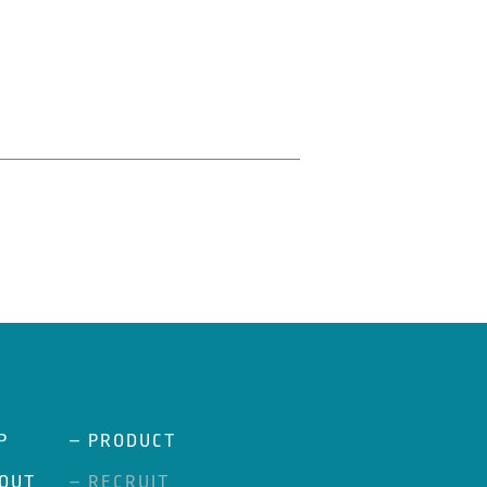
P
– PRODUCT
OUT
– RECRUIT