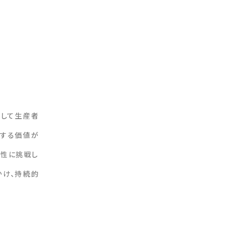
として生産者
在する価値が
能性に挑戦し
かけ、持続的