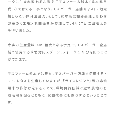
ークに生まれ変わるお米を “モスファーム熊本（熊本県八
代市）で育てる” 事となり、モスバーガー店舗キャスト、地元
鏡しらぬい保育園園児、そして、熊本県広報部長兼しあわせ
部長のくまモン他関係者が参加して、6月27日に田植え会
を行いました。
今季の生産量は 40t 程度となる予定で、モスバーガー全店
舗で使用する環境対応スプーン、フォーク 1 年分を賄うこと
ができます。
モスファーム熊本では現在、モスバーガー店舗で使用するト
マト、レタスを生産していますが、「ライスレジン®」用の非食
用米の作付けをすることで、環境負荷低減と遊休農地の有
効活用を図るとともに、収益改善にも寄与するということで
す。