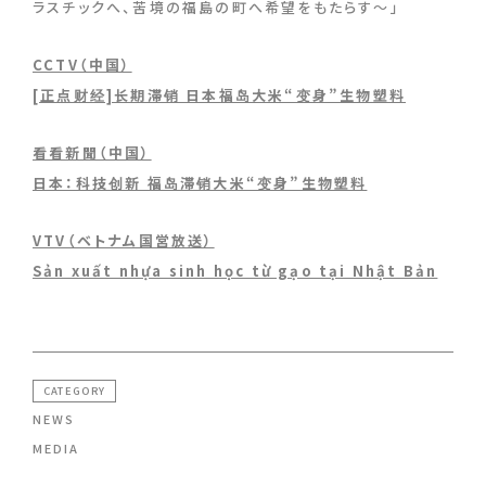
ラスチックへ、苦境の福島の町へ希望をもたらす～」
CCTV（中国）
[正点财经]长期滞销 日本福岛大米“变身”生物塑料
看看新聞（中国）
日本：科技创新 福岛滞销大米“变身”生物塑料
VTV（ベトナム国営放送）
Sản xuất nhựa sinh học từ gạo tại Nhật Bản
CATEGORY
NEWS
MEDIA