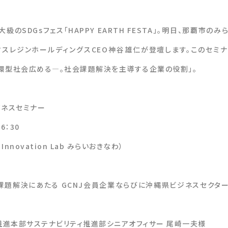
のSDGsフェス「HAPPY EARTH FESTA」。明日、那覇市のみ
マスレジンホールディングスCEO神谷雄仁が登壇します。このセミ
環型社会広める―。社会課題解決を主導する企業の役割」。
 ビジネスセミナー
6：30
nnovation Lab みらいおきなわ）
課題解決にあたる GCNJ会員企業ならびに沖縄県ビジネスセクタ
営推進本部サステナビリティ推進部シニアオフィサー 尾崎一夫様