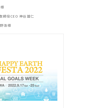
博様
取締役CEO 神谷雄仁
栩野浩様