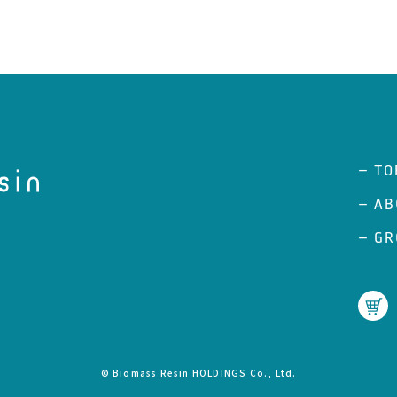
– TO
– AB
– GR
© Biomass Resin HOLDINGS Co., Ltd.