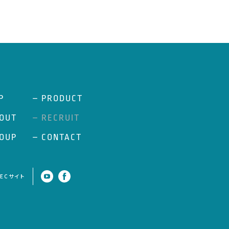
P
– PRODUCT
OUT
– RECRUIT
OUP
– CONTACT
ECサイト