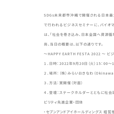
SDGs未来都市沖縄で開催される日本最大級
で行われるビジネスセミナーに、バイオ
は、「社会を巻き込み、日本全国へ資源循
尚、当日の概要は、以下の通りです。
～HAPPY EARTH FESTA 2022 ～
１．日時：2022年9月20日（火）15：00～1
２．場所：（株）みらいおきなわ（Okinawa I
３．方法：実開催（対面）
４．登壇：ステークホルダーとともに社会
ビリティ先進企業・団体
・セブンアンドアイホールディングス 経