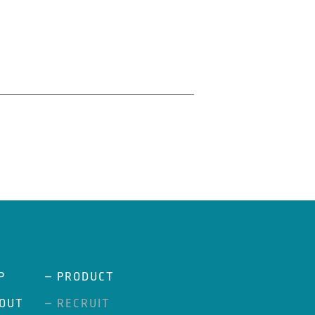
P
– PRODUCT
OUT
– RECRUIT