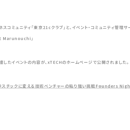
ネスコミュニティ「東京21cクラブ」と、イベント・コミュニティ管理サー
 Marunouchi」
壇したイベントの内容が、xTECHのホームページで公開されました。
ックに変える技術ベンチャーの粘り強い挑戦――Founders Night