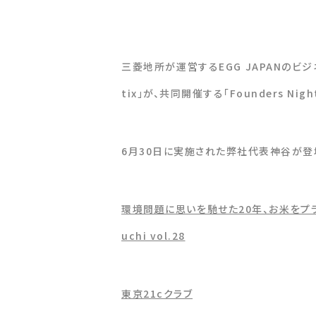
三菱地所が運営するEGG JAPANのビジ
tix」が、共同開催する「Founders Night
6月30日に実施された弊社代表神谷が登
環境問題に思いを馳せた20年、お米をプラスチ
uchi vol.28
東京21cクラブ