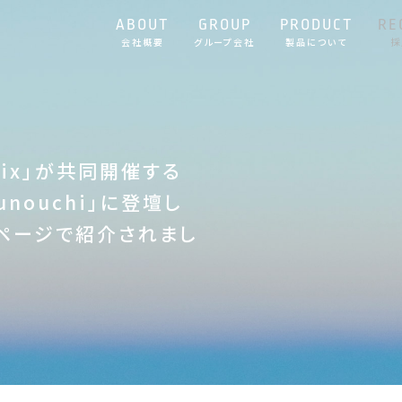
ABOUT
GROUP
PRODUCT
RE
会社概要
グループ会社
製品について
採
atix」が共同開催する
arunouchi」に登壇し
ムページで紹介されまし