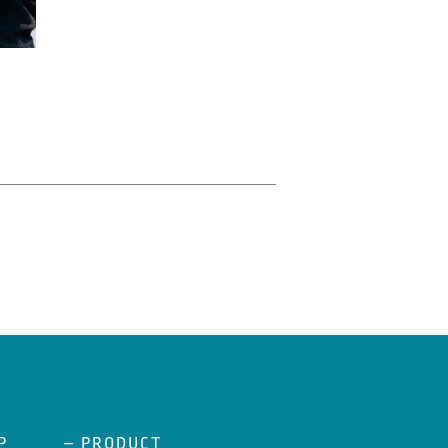
P
– PRODUCT