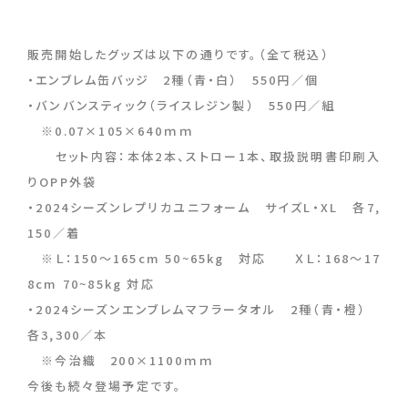
販売開始したグッズは以下の通りです。（全て税込）
・エンブレム缶バッジ 2種（青・白） 550円／個
・バンバンスティック（ライスレジン製） 550円／組
※0.07×105×640ｍｍ
セット内容：本体2本、ストロー1本、取扱説明書印刷入
りOPP外袋
・2024シーズンレプリカユニフォーム サイズL・XL 各7,
150／着
※Ｌ：150～165cm 50~65kg 対応 ＸＬ：168～17
8cm 70~85kg 対応
・2024シーズンエンブレムマフラータオル 2種（青・橙）
各3,300／本
※今治織 200×1100ｍｍ
今後も続々登場予定です。