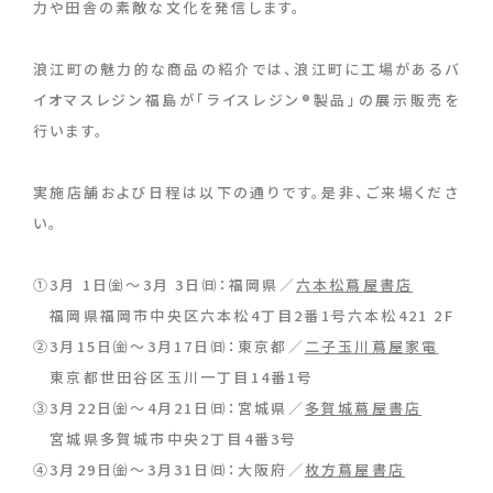
力や田舎の素敵な文化を発信します。
浪江町の魅力的な商品の紹介では、浪江町に工場があるバ
イオマスレジン福島が「ライスレジン®製品」の展示販売を
行います。
実施店舗および日程は以下の通りです。是非、ご来場くださ
い。
①3月 1日㈮～3月 3日㈰：福岡県／
六本松蔦屋書店
福岡県福岡市中央区六本松4丁目2番1号六本松421 2F
②3月15日㈮～3月17日㈰：東京都／
二子玉川蔦屋家電
東京都世田谷区玉川一丁目14番1号
③3月22日㈮～4月21日㈰：宮城県／
多賀城蔦屋書店
宮城県多賀城市中央2丁目4番3号
④3月29日㈮～3月31日㈰：大阪府／
枚方蔦屋書店